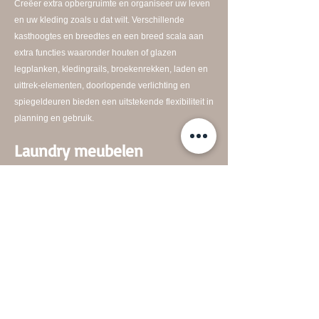
Creëer extra opbergruimte en organiseer uw leven
en uw kleding zoals u dat wilt. Verschillende
kasthoogtes en breedtes en een breed scala aan
extra functies waaronder houten of glazen
legplanken, kledingrails, broekenrekken, laden en
uittrek-elementen, doorlopende verlichting en
spiegeldeuren bieden een uitstekende flexibiliteit in
planning en gebruik.
Laundry meubelen
Hoopt de vuile was zich weer op in de badkamer?
Met de slimme bijkeukenkasten zijn deze
problemen verleden tijd. Door de gaten in de
deuren, kun je nu gemakkelijk en snel sorteren in
de wasmanden achter de deuren. Van daaruit gaan
de kleren in de wasmachine, die net als de droger
een plek hebben gevonden in de maatwerk kast,