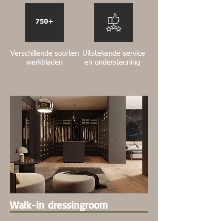
Verschillende soorten
Uitstekende service
werkbladen
en ondersteuning
Walk-in
dressingroom