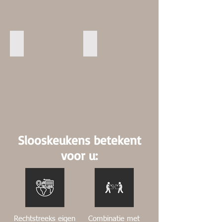
Architectuurstijl
Maatwerk
Architectuurstijl
Maatwerk
Slooskeukens betekent
voor u:
Rechtstreeks eigen
Combinatie met