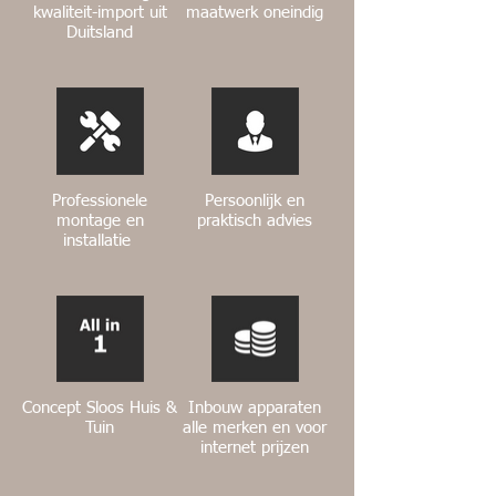
kwaliteit-import uit
maatwerk oneindig
Duitsland
Professionele
Persoonlijk en
montage en
praktisch advies
installatie
Concept Sloos Huis &
Inbouw apparaten
Tuin
alle merken en voor
internet prijzen