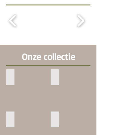
Onze collectie
Eigentijd-landelijk
Black-woodline
Eigentijd-
Black-
landelijk
woodline
Strak-robuust
Minimalistisch-greeploos
Strak-
Minimalistisch-
robuust
greeploos